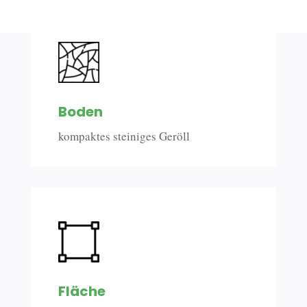
i
v
e
:
Boden
kompaktes steiniges Geröll
Fläche